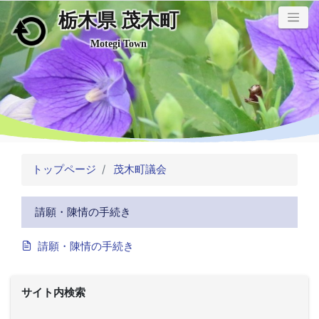
栃木県 茂木町
メインコンテンツにスキップ
Motegi Town
トップページ
茂木町議会
請願・陳情の手続き
請願・陳情の手続き
サイト内検索