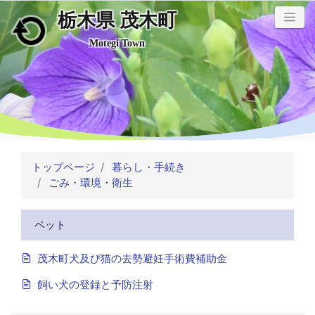
栃木県 茂木町
メインコンテンツにスキップ
Motegi Town
トップページ
暮らし・手続き
ごみ・環境・衛生
ペット
茂木町犬及び猫の去勢避妊手術費補助金
飼い犬の登録と予防注射