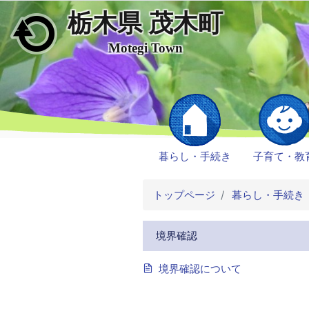
栃木県 茂木町
メインコンテンツにスキップ
Motegi Town
暮らし・手続き
子育て・教
トップページ
暮らし・手続き
境界確認
境界確認について