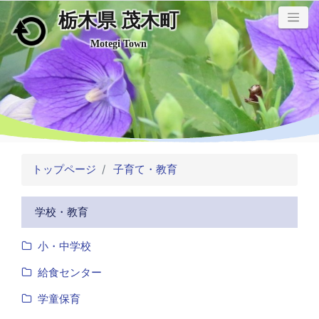
栃木県 茂木町
メインコンテンツにスキップ
Motegi Town
トップページ
子育て・教育
学校・教育
小・中学校
給食センター
学童保育