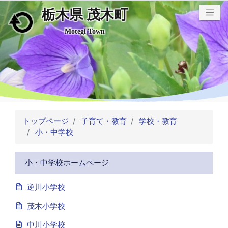
栃木県 茂木町
メインコンテンツにスキップ
Motegi Town
トップページ
子育て・教育
学校・教育
小・中学校
小・中学校ホームページ
逆川小学校
茂木小学校
中川小学校