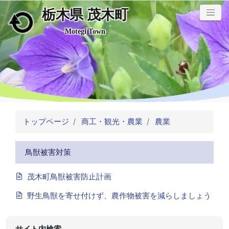
栃木県 茂木町
メインコンテンツにスキップ
Motegi Town
トップページ
商工・観光・農業
農業
鳥獣被害対策
茂木町鳥獣被害防止計画
野生鳥獣を寄せ付けず、農作物被害を減らしましょう
サイト内検索