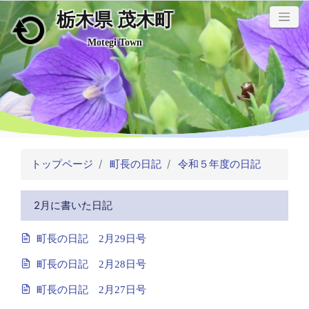
栃木県 茂木町
メインコンテンツにスキップ
Motegi Town
トップページ
町長の日記
令和５年度の日記
2月に書いた日記
町長の日記 2月29日号
町長の日記 2月28日号
町長の日記 2月27日号