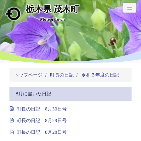
栃木県 茂木町
メインコンテンツにスキップ
Motegi Town
トップページ
町長の日記
令和６年度の日記
8月に書いた日記
町長の日記 8月30日号
町長の日記 8月29日号
町長の日記 8月28日号