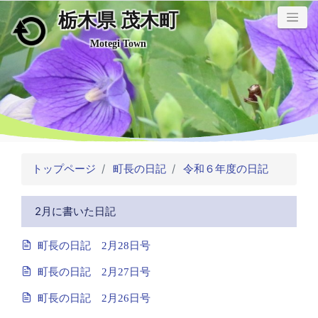
栃木県 茂木町
メインコンテンツにスキップ
Motegi Town
トップページ
町長の日記
令和６年度の日記
2月に書いた日記
町長の日記 2月28日号
町長の日記 2月27日号
町長の日記 2月26日号