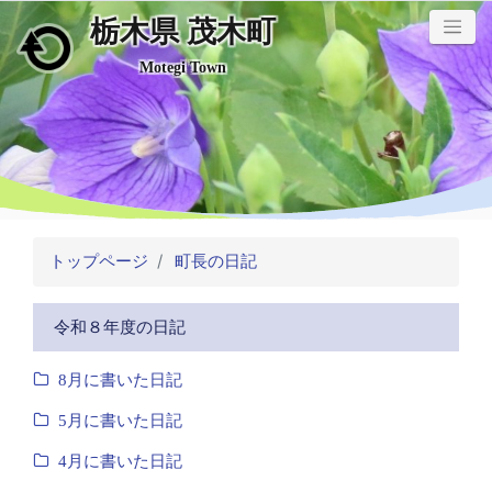
栃木県 茂木町
メインコンテンツにスキップ
Motegi Town
トップページ
町長の日記
令和８年度の日記
8月に書いた日記
5月に書いた日記
4月に書いた日記