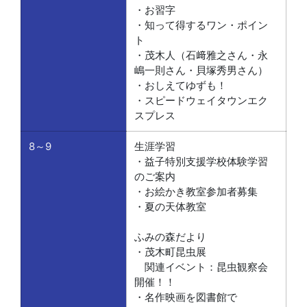
・お習字
・知って得するワン・ポイン
ト
・茂木人（石﨑雅之さん・永
嶋一則さん・貝塚秀男さん）
・おしえてゆずも！
・スピードウェイタウンエク
スプレス
8～9
生涯学習
・益子特別支援学校体験学習
のご案内
・お絵かき教室参加者募集
・夏の天体教室
ふみの森だより
・茂木町昆虫展
関連イベント：昆虫観察会
開催！！
・名作映画を図書館で