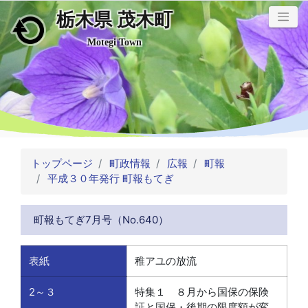
栃木県 茂木町
メインコンテンツにスキップ
Motegi Town
トップページ
町政情報
広報
町報
平成３０年発行 町報もてぎ
町報もてぎ7月号（No.640）
表紙
稚アユの放流
2～３
特集１ ８月から国保の保険
証と国保・後期の限度額が変