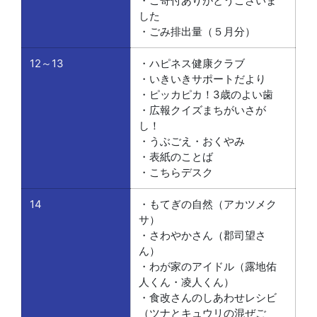
・ご寄付ありがとうございま
した
・ごみ排出量（５月分）
12～13
・ハピネス健康クラブ
・いきいきサポートだより
・ピッカピカ！3歳のよい歯
・広報クイズまちがいさが
し！
・うぶごえ・おくやみ
・表紙のことば
・こちらデスク
14
・もてぎの自然（アカツメク
サ）
・さわやかさん（郡司望さ
ん）
・わが家のアイドル（露地佑
人くん・凌人くん）
・食改さんのしあわせレシビ
（ツナとキュウリの混ぜご