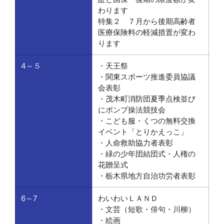
わります
特集２ ７月から後期高齢者
医療保険料の軽減措置が変わ
ります
4～５
・天王祭
・関東スポーツ推進委員協議
会表彰
・茂木町消防団夏季点検並び
にポンプ操法競技会
・こども服・くつの無料交換
イベント「とりかえっこ」
・人命救助協力者表彰
・緑の少年団結団式・人権の
花贈呈式
・栃木県地方自治功労者表彰
6～7
わいわいＬＡＮＤ
・文芸（短歌・俳句・川柳）
・絵画