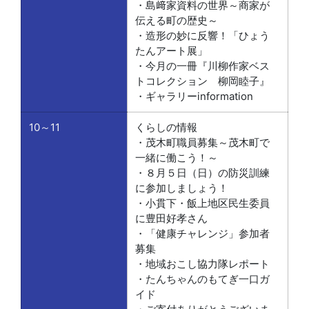
・島﨑家資料の世界～商家が
伝える町の歴史～
・造形の妙に反響！「ひょう
たんアート展」
・今月の一冊『川柳作家ベス
トコレクション 柳岡睦子』
・ギャラリーinformation
10～11
くらしの情報
・茂木町職員募集～茂木町で
一緒に働こう！～
・８月５日（日）の防災訓練
に参加しましょう！
・小貫下・飯上地区民生委員
に豊田好孝さん
・「健康チャレンジ」参加者
募集
・地域おこし協力隊レポート
・たんちゃんのもてぎ一口ガ
イド