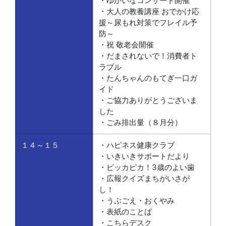
・ゆかいなコンサート開催
・大人の教養講座 おでかけ応
援～尿もれ対策でフレイル予
防～
・祝 敬老会開催
・だまされないで！消費者ト
ラブル
・たんちゃんのもてぎ一口ガ
イド
・ご協力ありがとうございま
した
・ごみ排出量（８月分）
１４～１５
・ハピネス健康クラブ
・いきいきサポートだより
・ピッカピカ！3歳のよい歯
・広報クイズまちがいさが
し！
・うぶごえ・おくやみ
・表紙のことば
・こちらデスク