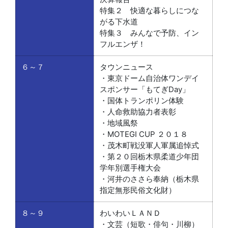
特集２ 快適な暮らしにつな
がる下水道
特集３ みんなで予防、イン
フルエンザ！
６～７
タウンニュース
・東京ドーム自治体ワンデイ
スポンサー「もてぎDay」
・国体トランポリン体験
・人命救助協力者表彰
・地域風祭
・MOTEGI CUP ２０１８
・茂木町戦没軍人軍属追悼式
・第２０回栃木県柔道少年団
学年別選手権大会
・河井のささら奉納（栃木県
指定無形民俗文化財）
８～９
わいわいＬＡＮＤ
・文芸（短歌・俳句・川柳）