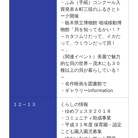
・ふみ（手紙）コンクール入
賞発表＆町三役のふるさとト
ーク開催
・栃木県立博物館 地域移動博
物館「貝を知ってるかい！？
～カタツムリだって、イカだ
って、ウミウシだって貝！
～」
（関連イベント）美麗で魅力
的な貝の世界～茂木にも３０
種以上の貝が暮らしている！
～
・名作映画を図書館で
・ギャラリーinformation
１２～１３
くらしの情報
・ゆめフェスタ２０１８
・コミュニティ助成事業
・平成３１年度 保育園・認定
こども園入園児募集