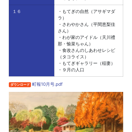
１６
・もてぎの自然（アサギマダ
ラ）
・さわやかさん（平間恵梨佳
さん）
・わが家のアイドル（天川禮
那・愉菜ちゃん）
・食改さんのしあわせレシビ
（タコライス）
・もてぎギャラリー（稲妻）
・９月の人口
町報10月号.pdf
ダウンロード