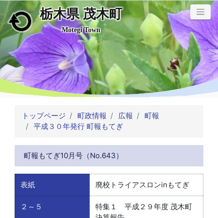
栃木県 茂木町
メインコンテンツにスキップ
Motegi Town
トップページ
町政情報
広報
町報
平成３０年発行 町報もてぎ
町報もてぎ10月号（No.643）
表紙
廃校トライアスロンinもてぎ
２～５
特集１ 平成２９年度 茂木町
決算報告