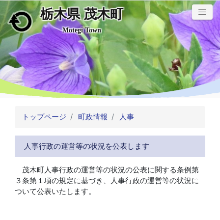
栃木県 茂木町
メインコンテンツにスキップ
Motegi Town
トップページ
町政情報
人事
人事行政の運営等の状況を公表します
茂木町人事行政の運営等の状況の公表に関する条例第
３条第１項の規定に基づき、人事行政の運営等の状況に
ついて公表いたします。