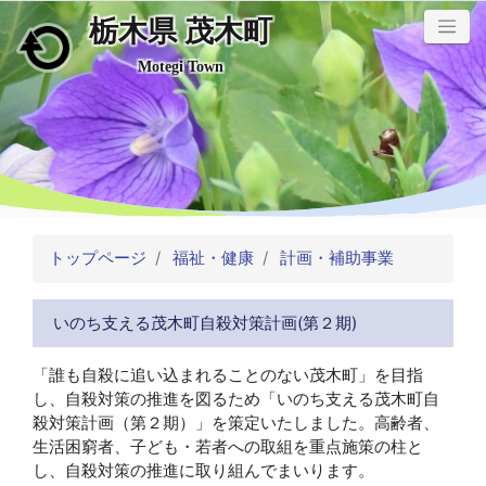
栃木県 茂木町
メインコンテンツにスキップ
Motegi Town
トップページ
福祉・健康
計画・補助事業
いのち支える茂木町自殺対策計画(第２期)
「誰も自殺に追い込まれることのない茂木町」を目指
し、自殺対策の推進を図るため「いのち支える茂木町自
殺対策計画（第２期）」を策定いたしました。高齢者、
生活困窮者、子ども・若者への取組を重点施策の柱と
し、自殺対策の推進に取り組んでまいります。