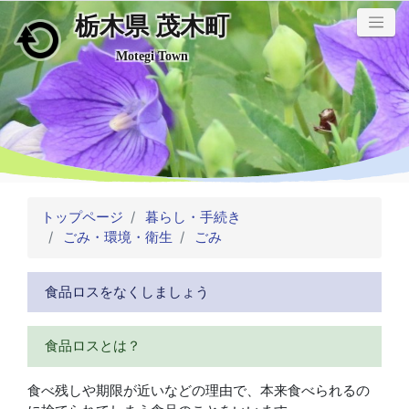
栃木県 茂木町
メインコンテンツにスキップ
Motegi Town
トップページ
暮らし・手続き
ごみ・環境・衛生
ごみ
食品ロスをなくしましょう
食品ロスとは？
食べ残しや期限が近いなどの理由で、本来食べられるの