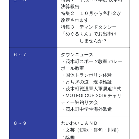
決算報告
特集２ １０月から各料金が
改定されます
特集３ デマンドタクシー
「めぐるくん」でお出掛け
しませんか？
６～７
タウンニュース
・茂木町スポーツ教室 バレー
ボール教室
・国体トランポリン体験
・とちぎの道 現場検証
・茂木町戦没軍人軍属追悼式
・MOTEGI CUP 2019 チャリ
ティー鮎釣り大会
・茂木町中学生海外派遣
８～９
わいわいＬＡＮＤ
・文芸（短歌・俳句・川柳）
・絵画