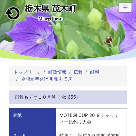
栃木県 茂木町
メインコンテンツにスキップ
Motegi Town
トップページ
町政情報
広報
町報
令和元年発行 町報もてぎ
町報もてぎ１０月号（No.655）
表紙
MOTEGI CUP 2019 チャリテ
ィー鮎釣り大会
２～５
特集１ 平成３０年度 茂木町