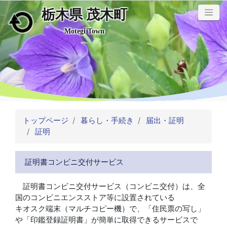
栃木県 茂木町
メインコンテンツにスキップ
Motegi Town
トップページ
暮らし・手続き
届出・証明
証明
証明書コンビニ交付サービス
証明書コンビニ交付サービス（コンビニ交付）は、全
国のコンビニエンスストア等に設置されている
キオスク端末（マルチコピー機）で、「住民票の写し」
や「印鑑登録証明書」が簡単に取得できるサービスで