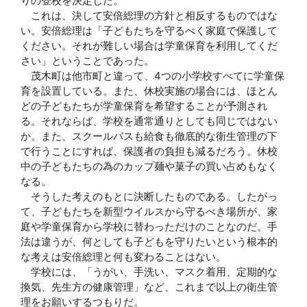
りの登校を決定した。
これは、決して安倍総理の方針と相反するものではな
い。安倍総理は「子どもたちを守るべく家庭で保護して
ください。それが難しい場合は学童保育を利用してくだ
さい」ということであった。
茂木町は他市町と違って、4つの小学校すべてに学童保
育を設置している。また、休校実施の場合には、ほとん
どの子どもたちが学童保育を希望することが予測され
る。それならば、学校を通常通りとしても同じではない
か。また、スクールバスも給食も徹底的な衛生管理の下
で行うことにすれば、保護者の負担も減るだろう。休校
中の子どもたちの為のカップ麺や菓子の買い占めもなく
なる。
そうした考えのもとに決断したものである。したがっ
て、子どもたちを新型ウイルスから守るべき場所が、家
庭や学童保育から学校に替わっただけのことなのだ。手
法は違うが、何としても子どもを守りたいという根本的
な考えは安倍総理と何も変わることはない。
学校には、「うがい、手洗い、マスク着用、定期的な
換気、先生方の健康管理」など、これまで以上の衛生管
理をお願いするつもりだ。