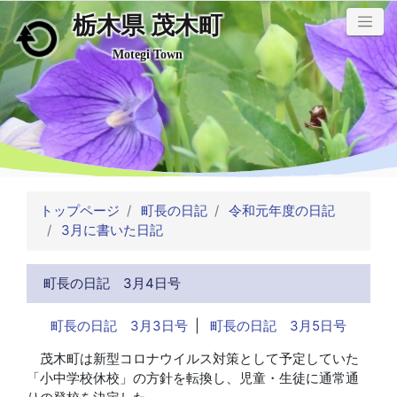
栃木県 茂木町
メインコンテンツにスキップ
Motegi Town
トップページ
町長の日記
令和元年度の日記
3月に書いた日記
町長の日記 3月4日号
町長の日記 3月3日号
|
町長の日記 3月5日号
茂木町は新型コロナウイルス対策として予定していた
「小中学校休校」の方針を転換し、児童・生徒に通常通