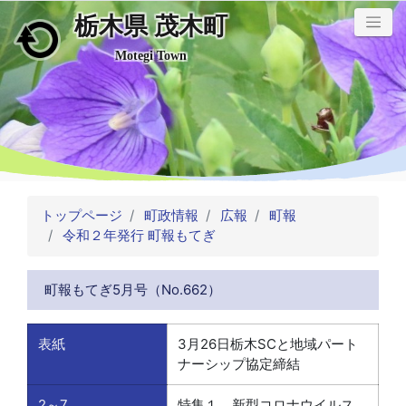
栃木県 茂木町
メインコンテンツにスキップ
Motegi Town
トップページ
町政情報
広報
町報
令和２年発行 町報もてぎ
町報もてぎ5月号（No.662）
表紙
3月26日栃木SCと地域パート
ナーシップ協定締結
2～7
特集１ 新型コロナウイルス