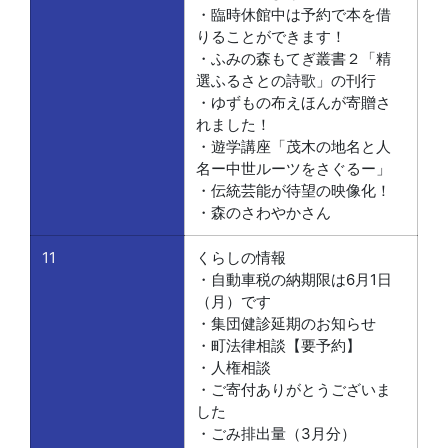
・臨時休館中は予約で本を借
りることができます！
・ふみの森もてぎ叢書２「精
選ふるさとの詩歌」の刊行
・ゆずもの布えほんが寄贈さ
れました！
・遊学講座「茂木の地名と人
名ー中世ルーツをさぐるー」
・伝統芸能が待望の映像化！
・森のさわやかさん
11
くらしの情報
・自動車税の納期限は6月1日
（月）です
・集団健診延期のお知らせ
・町法律相談【要予約】
・人権相談
・ご寄付ありがとうございま
した
・ごみ排出量（3月分）