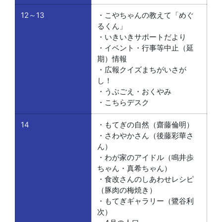
12～13
・こやちゃんの教えて「めぐ
るくん」
・いきいきサポートだより
・イベント・行事等中止（延
期）情報
・広報クイズまちがいさが
し！
・うぶごえ・おくやみ
・こちらデスク
14
・もてぎの自然（齋藤倫明）
・さわやかさん（後藤彩華さ
ん）
・わが家のアイドル（鳴井歩
ちゃん・真希ちゃん）
・食改さんのしあわせレシピ
（豚肉の梅焼き）
・もてぎギャラリー（鷺谷利
次）