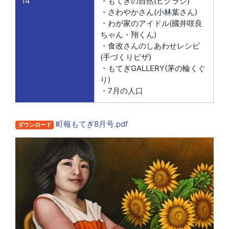
14
・もてぎの自然(ヒグラシ)
・さわやかさん(小林葉さん)
・わが家のアイドル(國井咲良
ちゃん・翔くん)
・食改さんのしあわせレシピ
(手づくりピザ)
・もてぎGALLERY(茅の輪くぐ
り)
・7月の人口
町報もてぎ8月号.pdf
ダウンロード