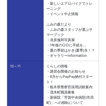
・新しいエアロバイクでトレ
ーニング
・イベント中止情報
ふみの森だより
・ふみの森スタッフが選ぶサ
マーブック
・滝原逸郎写真展
・1年後の○○に手紙を…
・夏の季節はかき(夏季)氷！？
・ギャラリーinformation
10～11
くらしの情報
・講習会開催のお知らせ
・8月からPayPay納付スター
ト！
・栃木県警察官採用試験案内
・茂木町職員募集
・新病院「芳賀中央病院(市貝
町)」への移転について