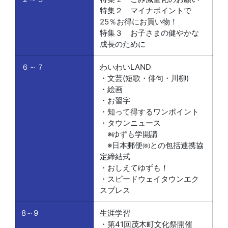
特集２ マイナポイントで
25％お得にお買い物！
特集３ お子さまの健やかな
成長のために
６～７
わいわいLAND
・文芸(短歌・俳句・川柳)
・絵画
・お習字
・知って得するワンポイント
・タウンニュース
※ゆずも学開講
※日本郵便㈱との包括連携協
定締結式
・おしえてゆずも！
・スピードウェイタウンエク
スプレス
8～9
生涯学習
・第41回茂木町文化祭開催