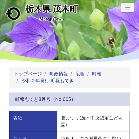
栃木県 茂木町
メインコンテンツにスキップ
Motegi Town
トップページ
町政情報
広報
町報
令和２年発行 町報もてぎ
町報もてぎ8月号（No.665）
表紙
夏まつり(茂木中央認定こども
園)
２～５
特集１ ごみ減量化のお願い