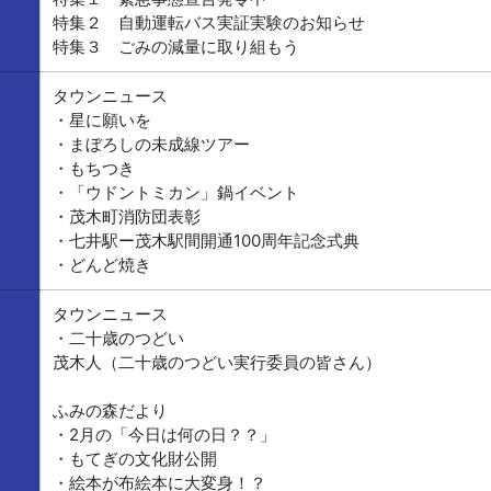
特集２ 自動運転バス実証実験のお知らせ
特集３ ごみの減量に取り組もう
タウンニュース
・星に願いを
・まぼろしの未成線ツアー
・もちつき
・「ウドントミカン」鍋イベント
・茂木町消防団表彰
・七井駅ー茂木駅間開通100周年記念式典
・どんど焼き
タウンニュース
・二十歳のつどい
茂木人（二十歳のつどい実行委員の皆さん）
ふみの森だより
・2月の「今日は何の日？？」
・もてぎの文化財公開
・絵本が布絵本に大変身！？