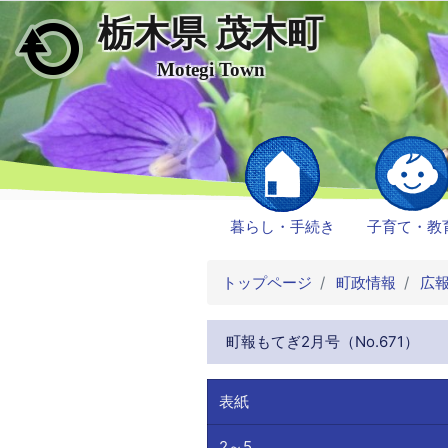
栃木県 茂木町
メインコンテンツにスキップ
Motegi Town
暮らし・手続き
子育て・教
トップページ
町政情報
広
町報もてぎ2月号（No.671）
表紙
2～5