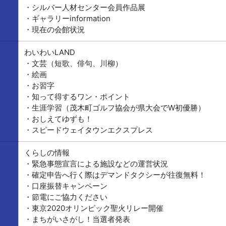
・シルバー人材センター会員作品展
・ギャラリーinformation
・現在の会館状況
わいわいLAND
・文芸（短歌、俳句、川柳）
・絵画
・お習字
・知って得するワン・ポイント
・生涯学習（茂木町ゴルフ協会が県大会でW初優勝）
・おしえてゆずも！
・スピードウェイタウンエクスプレス
くらしの情報
・緊急事態宣言による施設などの運営状況
・確定申告へ行く際はデマンドタクシーが往復無料！
・口座振替キャンペーン
・節電にご協力ください
・東京2020オリンピック聖火リレー開催
・まちがいさがし！当選者発表