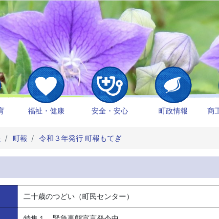
育
福祉・健康
安全・安心
町政情報
商
報
町報
令和３年発行 町報もてぎ
二十歳のつどい（町民センター）
特集１ 緊急事態宣言発令中