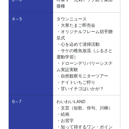
接種
4～5
タウンニュース
・大寒たまご即売会
・オリジナルフレーム切手贈
呈式
・心を込めて清掃活動
・サケの稚魚放流（ふるさと
運動学習）
・ドローンデリバリーシステ
ム実証実験
・自然観察モニターツアー
・ナイトいちご狩り
・甘いイチゴはいかが？
6～7
わいわいLAND
・文芸（短歌、俳句、川柳）
・絵画
・お習字
・知って得するワン・ポイン