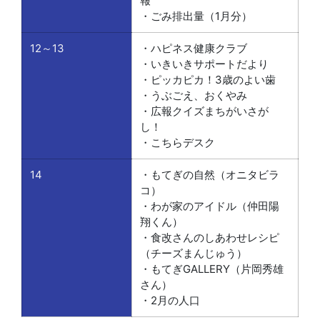
報
・ごみ排出量（1月分）
12～13
・ハピネス健康クラブ
・いきいきサポートだより
・ピッカピカ！3歳のよい歯
・うぶごえ、おくやみ
・広報クイズまちがいさが
し！
・こちらデスク
14
・もてぎの自然（オニタビラ
コ）
・わが家のアイドル（仲田陽
翔くん）
・食改さんのしあわせレシピ
（チーズまんじゅう）
・もてぎGALLERY（片岡秀雄
さん）
・2月の人口