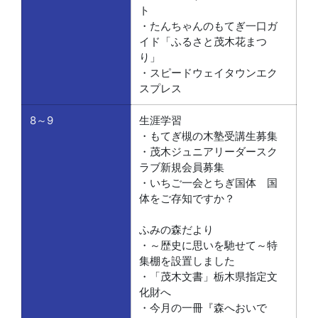
ト
・たんちゃんのもてぎ一口ガ
イド「ふるさと茂木花まつ
り」
・スピードウェイタウンエク
スプレス
8～9
生涯学習
・もてぎ槻の木塾受講生募集
・茂木ジュニアリーダースク
ラブ新規会員募集
・いちご一会とちぎ国体 国
体をご存知ですか？
ふみの森だより
・～歴史に思いを馳せて～特
集棚を設置しました
・「茂木文書」栃木県指定文
化財へ
・今月の一冊『森へおいで