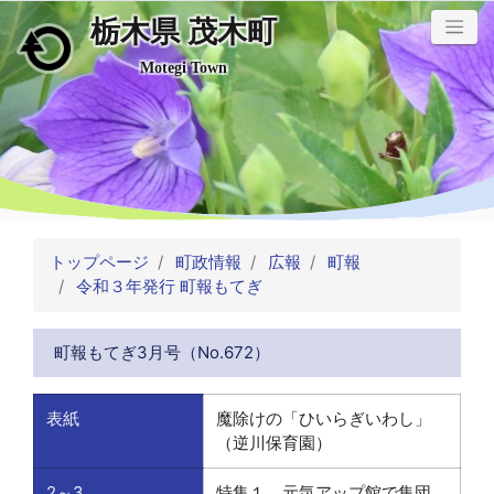
栃木県 茂木町
メインコンテンツにスキップ
Motegi Town
トップページ
町政情報
広報
町報
令和３年発行 町報もてぎ
町報もてぎ3月号（No.672）
表紙
魔除けの「ひいらぎいわし」
（逆川保育園）
2～3
特集１ 元気アップ館で集団