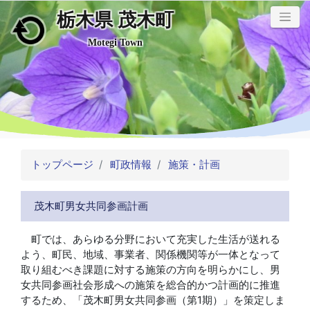
栃木県 茂木町
メインコンテンツにスキップ
Motegi Town
トップページ
町政情報
施策・計画
茂木町男女共同参画計画
町では、あらゆる分野において充実した生活が送れる
よう、町民、地域、事業者、関係機関等が一体となって
取り組むべき課題に対する施策の方向を明らかにし、男
女共同参画社会形成への施策を総合的かつ計画的に推進
するため、「茂木町男女共同参画（第1期）」を策定しま