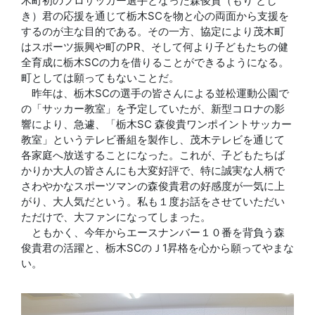
木町初のプロサッカー選手となった森俊貴（もり とし
き）君の応援を通じて栃木SCを物と心の両面から支援を
するのが主な目的である。その一方、協定により茂木町
はスポーツ振興や町のPR、そして何より子どもたちの健
全育成に栃木SCの力を借りることができるようになる。
町としては願ってもないことだ。
昨年は、栃木SCの選手の皆さんによる並松運動公園で
の「サッカー教室」を予定していたが、新型コロナの影
響により、急遽、「栃木SC 森俊貴ワンポイントサッカー
教室」というテレビ番組を製作し、茂木テレビを通じて
各家庭へ放送することになった。これが、子どもたちば
かりか大人の皆さんにも大変好評で、特に誠実な人柄で
さわやかなスポーツマンの森俊貴君の好感度が一気に上
がり、大人気だという。私も１度お話をさせていただい
ただけで、大ファンになってしまった。
ともかく、今年からエースナンバー１０番を背負う森
俊貴君の活躍と、栃木SCのＪ1昇格を心から願ってやまな
い。