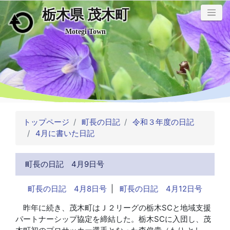
栃木県 茂木町
メインコンテンツにスキップ
Motegi Town
トップページ
町長の日記
令和３年度の日記
4月に書いた日記
町長の日記 4月9日号
町長の日記 4月8日号
|
町長の日記 4月12日号
昨年に続き、茂木町はＪ２リーグの栃木SCと地域支援
パートナーシップ協定を締結した。栃木SCに入団し、茂