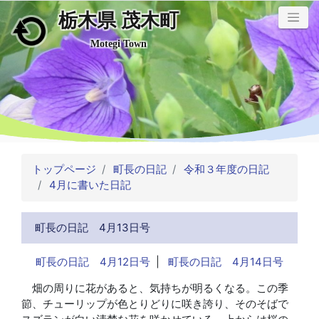
栃木県 茂木町
メインコンテンツにスキップ
Motegi Town
トップページ
町長の日記
令和３年度の日記
4月に書いた日記
町長の日記 4月13日号
町長の日記 4月12日号
|
町長の日記 4月14日号
畑の周りに花があると、気持ちが明るくなる。この季
節、チューリップが色とりどりに咲き誇り、そのそばで