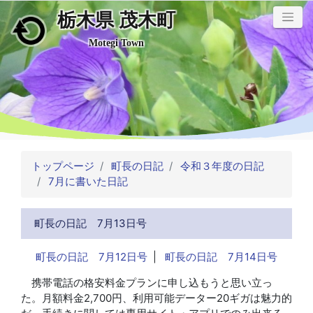
栃木県 茂木町
メインコンテンツにスキップ
Motegi Town
トップページ
町長の日記
令和３年度の日記
7月に書いた日記
町長の日記 7月13日号
町長の日記 7月12日号
|
町長の日記 7月14日号
携帯電話の格安料金プランに申し込もうと思い立っ
た。月額料金2,700円、利用可能データー20ギガは魅力的