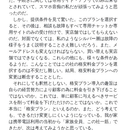
だ。手続きに関しては専用サイト・アプリでのみ出来る
とされていて、スマホ音痴の私だが頑張ってみようと思
ったのだ。
しかし、提供条件を見て驚いた。このプランを選択す
ると、その後は、相談も故障もすべて専用チャットか専
用サイトのみの受け付けで、実店舗ではしてもらえない
のだ。対面でなくては、私のようなシルバー層は故障の
様子をうまく説明することさえ難しいだろう。また、メ
ールアドレスも変えなければならない。買い替えも実店
舗ではできなくなる。これらの他にも、様々な条件があ
るようだ。こんなことではこの社の格安料金プランを選
択するのは不安だし難しい。結局、格安料金プランへの
変更は断念することとした。
それにしても釈然としない。格安プラン導入の趣旨は
自らの経営努力により顧客の為に料金を引き下げること
ではないのか。これでは、単に顧客に与えるべきサービ
スを削って料金を下げただけのことではないか。これで
本当に「格安プラン」といえるのか。また、どう考えて
も、できるだけ変更しにくいようになっている。我が家
は携帯電話利用の当初から「家族全員、この社一筋」で
きたが、次は考えてみようかと思っている。