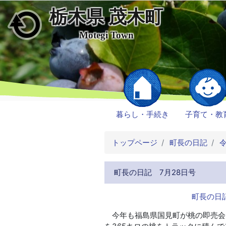
栃木県 茂木町
メインコンテンツにスキップ
Motegi Town
暮らし・手続き
子育て・教
トップページ
町長の日記
令
町長の日記 7月28日号
町長の日記
今年も福島県国見町が桃の即売会