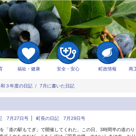
育
福祉・健康
安全・安心
町政情報
商
和３年度の日記
7月に書いた日記
 7月27日号
|
町長の日記 7月29日号
を「道の駅もてぎ」で開催してくれた。この日、3時間半の道のり