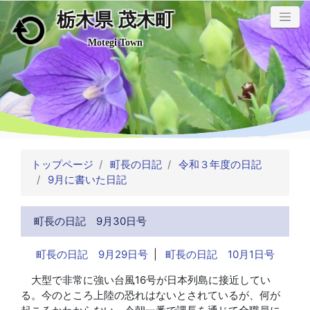
栃木県 茂木町
メインコンテンツにスキップ
Motegi Town
トップページ
町長の日記
令和３年度の日記
9月に書いた日記
町長の日記 9月30日号
町長の日記 9月29日号
|
町長の日記 10月1日号
大型で非常に強い台風16号が日本列島に接近してい
る。今のところ上陸の恐れはないとされているが、何が