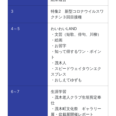
3
特集2 新型コロナウイルスワ
クチン３回目接種
4～5
わいわいLAND
・文芸（短歌、俳句、川柳）
・絵画
・お習字
・知って得するワン・ポイン
ト
・茂木人
・スピードウェイタウンエク
スプレス
・おしえてゆずも
6～7
生涯学習
・茂木老人クラブ生垣剪定奉
仕
・茂木町文化祭 ギャラリー
展・盆栽展開催レポート