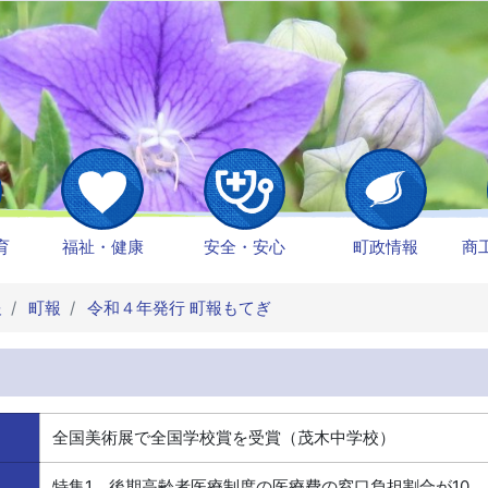
育
福祉・健康
安全・安心
町政情報
商
報
町報
令和４年発行 町報もてぎ
全国美術展で全国学校賞を受賞（茂木中学校）
特集1 後期高齢者医療制度の医療費の窓口負担割合が10