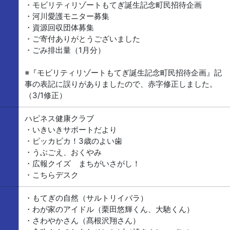
・モビリティリゾートもてぎ誕生記念町民招待企画
・河川愛護モニター募集
・資源回収団体募集
・ご寄付ありがとうございました
・ごみ排出量（1月分）
※『モビリティリゾートもてぎ誕生記念町民招待企画』記
事の表記に誤りがありましたので、赤字修正しました。
（3/1修正）
ハピネス健康クラブ
・いきいきサポートだより
・ピッカピカ！3歳のよい歯
・うぶごえ、おくやみ
・広報クイズ まちがいさがし！
・こちらデスク
・もてぎの自然（サルトリイバラ）
・わが家のアイドル（栗田悠輝くん、大馳くん）
・さわやかさん（髙根沢翔さん）