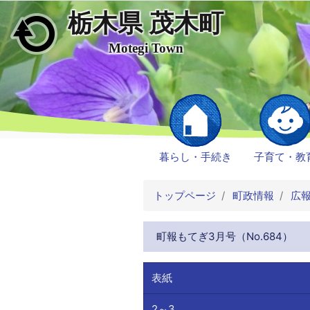
栃木県 茂木町
メインコンテンツにスキップ
Motegi Town
暮らし・手続き
子育て・教
トップページ
町政情報
広
町報もてぎ3月号（No.684）
表紙
2～3