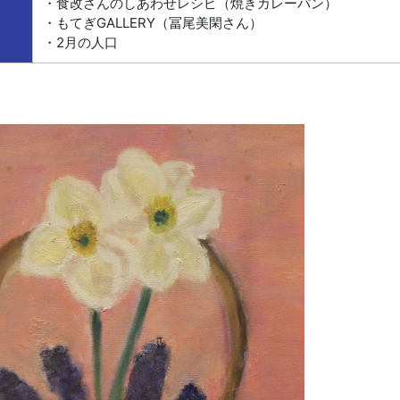
・食改さんのしあわせレシピ（焼きカレーパン）
・もてぎGALLERY（冨尾美閑さん）
・2月の人口