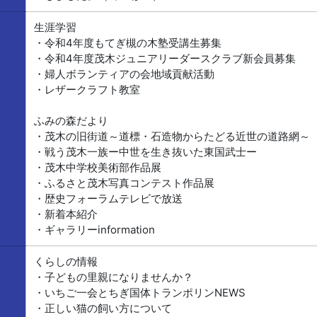
生涯学習
・令和4年度もてぎ槻の木塾受講生募集
・令和4年度茂木ジュニアリーダースクラブ新会員募集
・婦人ボランティアの会地域貢献活動
・レザークラフト教室
ふみの森だより
・茂木の旧街道～道標・石造物からたどる近世の道路網～
・戦う茂木一族ー中世を生き抜いた東国武士ー
・茂木中学校美術部作品展
・ふるさと茂木写真コンテスト作品展
・歴史フォーラムテレビで放送
・新着本紹介
・ギャラリーinformation
くらしの情報
・子どもの里親になりませんか？
・いちご一会とちぎ国体トランポリンNEWS
・正しい猫の飼い方について