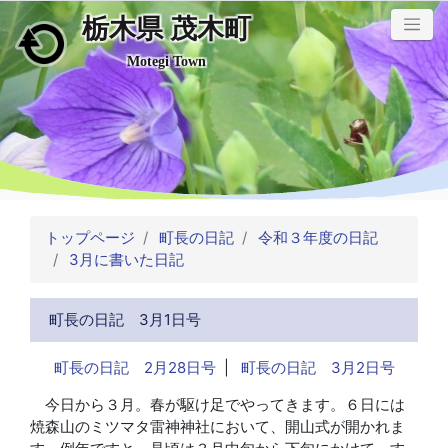
栃木県 茂木町
メインコンテンツにスキップ
Motegi Town
トップページ
町長の日記
令和３年度の日記
3月に書いた日記
町長の日記 3月1日号
町長の日記 2月28日号
|
町長の日記 3月2日号
今日から３月。春が駆け足でやってきます。６日には
焼森山のミツマタ雷神神社において、開山式が開かれま