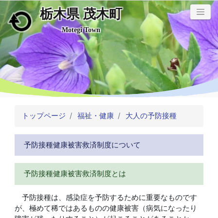
栃木県 茂木町
メインコンテンツにスキップ
Motegi Town
トップページ
福祉・健康
大人の予防接種
予防接種健康被害救済制度について
予防接種健康被害救済制度とは
予防接種は、感染症を予防するために重要なものです
が、極めて稀ではあるものの健康被害（病気になったり