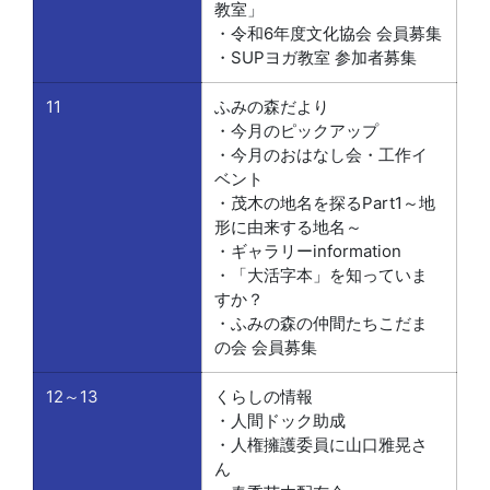
教室」
・令和6年度文化協会 会員募集
・SUPヨガ教室 参加者募集
11
ふみの森だより
・今月のピックアップ
・今月のおはなし会・工作イ
ベント
・茂木の地名を探るPart1～地
形に由来する地名～
・ギャラリーinformation
・「大活字本」を知っていま
すか？
・ふみの森の仲間たちこだま
の会 会員募集
12～13
くらしの情報
・人間ドック助成
・人権擁護委員に山口雅晃さ
ん