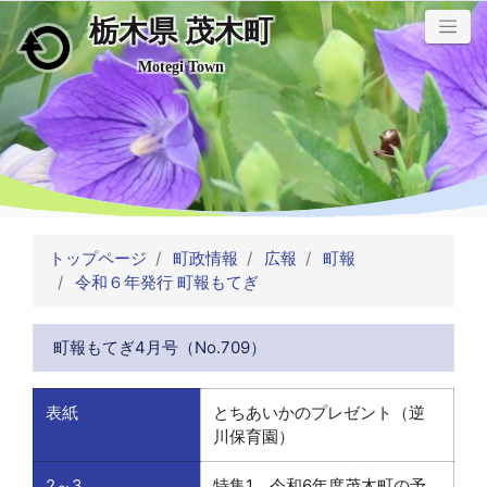
栃木県 茂木町
メインコンテンツにスキップ
Motegi Town
トップページ
町政情報
広報
町報
令和６年発行 町報もてぎ
町報もてぎ4月号（No.709）
表紙
とちあいかのプレゼント（逆
川保育園）
2～3
特集1 令和6年度茂木町の予