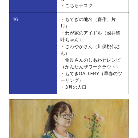
・こちらデスク
16
・もてぎの地名（森作、片
貝）
・わが家のアイドル（國井望
叶ちゃん）
・さわやかさん（川俣桃代さ
ん）
・食改さんのしあわせレシピ
（かんたんザワークラウト）
・もてぎGALLERY（早春のツ
ーリング）
・3月の人口