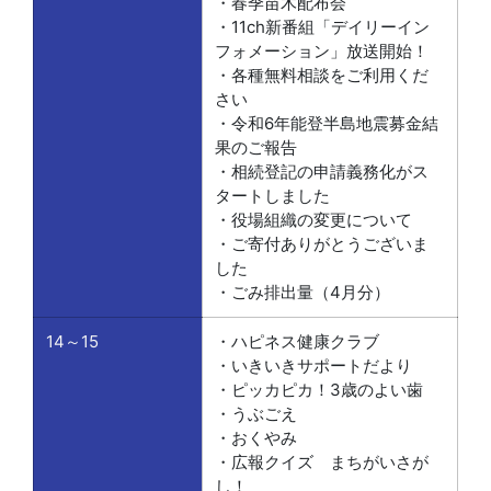
・春季苗木配布会
・11ch新番組「デイリーイン
フォメーション」放送開始！
・各種無料相談をご利用くだ
さい
・令和6年能登半島地震募金結
果のご報告
・相続登記の申請義務化がス
タートしました
・役場組織の変更について
・ご寄付ありがとうございま
した
・ごみ排出量（4月分）
14～15
・ハピネス健康クラブ
・いきいきサポートだより
・ピッカピカ！3歳のよい歯
・うぶごえ
・おくやみ
・広報クイズ まちがいさが
し！