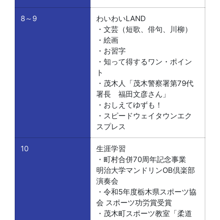
8～9
わいわいLAND
・文芸（短歌、俳句、川柳）
・絵画
・お習字
・知って得するワン・ポイン
ト
・茂木人「茂木警察署第79代
署長 福田文彦さん」
・おしえてゆずも！
・スピードウェイタウンエク
スプレス
10
生涯学習
・町村合併70周年記念事業
明治大学マンドリンOB倶楽部
演奏会
・令和5年度栃木県スポーツ協
会 スポーツ功労賞受賞
・茂木町スポーツ教室「柔道