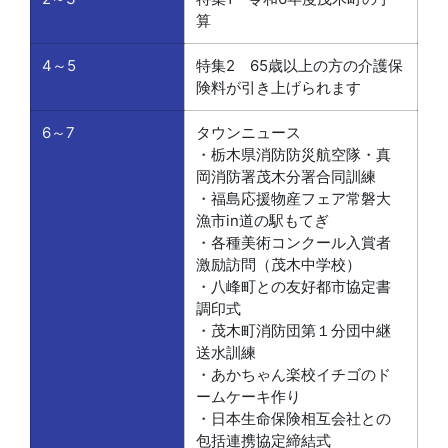
算
4～5
特集2 65歳以上の方の介護保
険料が引き上げられます
6～7
タウンニュース
・栃木県消防防災航空隊・真
岡消防署茂木分署合同訓練
・福島応援物産フェア常磐大
漁市in道の駅もてぎ
・各種美術コンクール入賞者
激励訪問（茂木中学校）
・八峰町との友好都市協定書
調印式
・茂木町消防団第１分団中継
送水訓練
・あかちゃん楽校イチゴのド
ームケーキ作り
・日本生命保険相互会社との
包括連携協定締結式