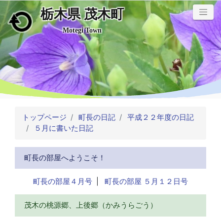
栃木県 茂木町
メインコンテンツにスキップ
Motegi Town
トップページ
町長の日記
平成２２年度の日記
５月に書いた日記
町長の部屋へようこそ！
町長の部屋４月号
|
町長の部屋 ５月１２日号
茂木の桃源郷、上後郷（かみうらごう）