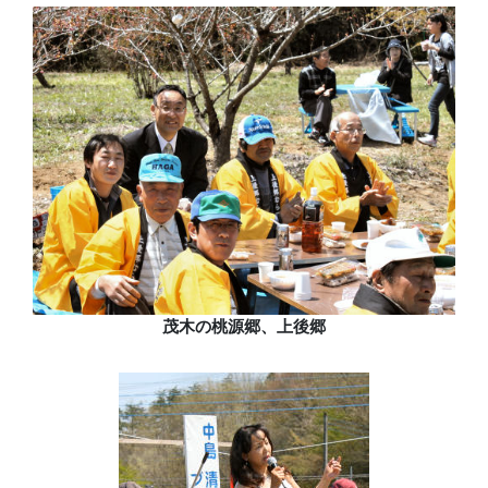
茂木の桃源郷、上後郷