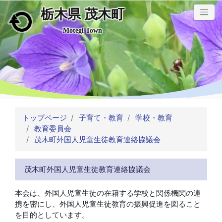
栃木県 茂木町
メインコンテンツにスキップ
Motegi Town
トップページ
子育て・教育
学校・教育
教育委員会
茂木町外国人児童生徒教育連絡協議会
茂木町外国人児童生徒教育連絡協議会
本会は、外国人児童生徒の在籍する学校と関係機関の連
携を密にし、外国人児童生徒教育の振興促進を図ること
を目的としています。