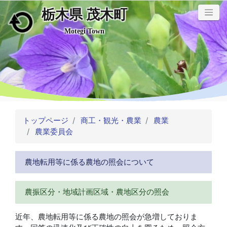
栃木県 茂木町
メインコンテンツにスキップ
Motegi Town
トップページ
商工・観光・農業
農業
農業委員会
農地転用等に係る農地の照会について
農振区分・地域計画区域・農地区分の照会
近年、農地転用等に係る農地の照会が急増しておりま