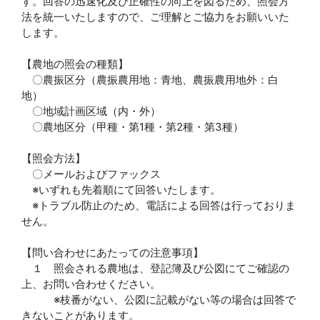
す。回答の迅速化及び正確性の向上を図るため、照会方
法を統一いたしますので、ご理解とご協力をお願いいた
します。
【農地の照会の種類】
〇農振区分（農振農用地：青地、農振農用地外：白
地）
〇地域計画区域（内・外）
〇農地区分（甲種・第1種・第2種・第3種）
【照会方法】
〇メールおよびファックス
※いずれも先着順にて回答いたします。
※トラブル防止のため、電話による回答は行っておりま
せん。
【問い合わせにあたっての注意事項】
１ 照会される農地は、登記簿及び公図にてご確認の
上、お問い合わせください。
※枝番がない、公図に記載がない等の場合は回答で
きないことがあります。