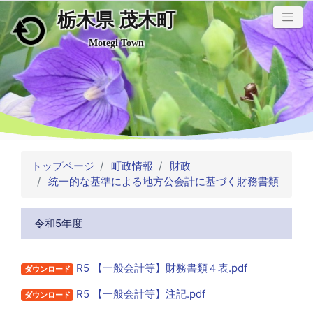
栃木県 茂木町
メインコンテンツにスキップ
Motegi Town
トップページ
町政情報
財政
統一的な基準による地方公会計に基づく財務書類
令和5年度
R5 【一般会計等】財務書類４表.pdf
ダウンロード
R5 【一般会計等】注記.pdf
ダウンロード