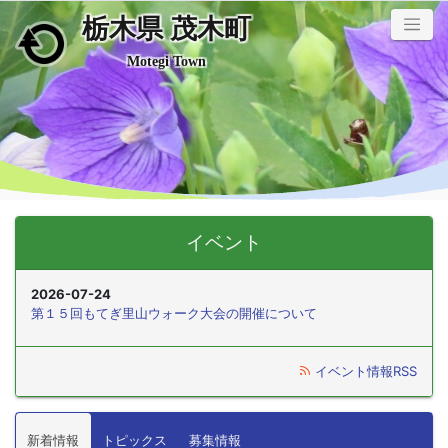
栃木県 茂木町
メインコンテンツにスキップ
Motegi Town
イベント
2026-07-24
第１５回もてぎ里山ウォーク大会の開催について
イベント情報RSS
新着情報
トピックス
募集情報