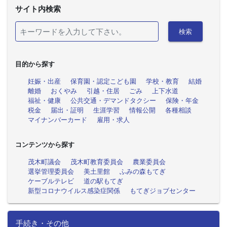
サイト内検索
検索
目的から探す
妊娠・出産
保育園・認定こども園
学校・教育
結婚
離婚
おくやみ
引越・住居
ごみ
上下水道
福祉・健康
公共交通・デマンドタクシー
保険・年金
税金
届出・証明
生涯学習
情報公開
各種相談
マイナンバーカード
雇用・求人
コンテンツから探す
茂木町議会
茂木町教育委員会
農業委員会
選挙管理委員会
美土里館
ふみの森もてぎ
ケーブルテレビ
道の駅もてぎ
新型コロナウイルス感染症関係
もてぎジョブセンター
手続き・その他