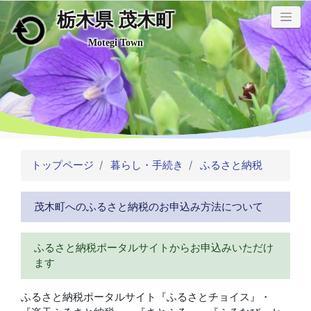
栃木県 茂木町
メインコンテンツにスキップ
Motegi Town
トップページ
暮らし・手続き
ふるさと納税
茂木町へのふるさと納税のお申込み方法について
ふるさと納税ポータルサイトからお申込みいただけ
ます
ふるさと納税ポータルサイト『ふるさとチョイス』・