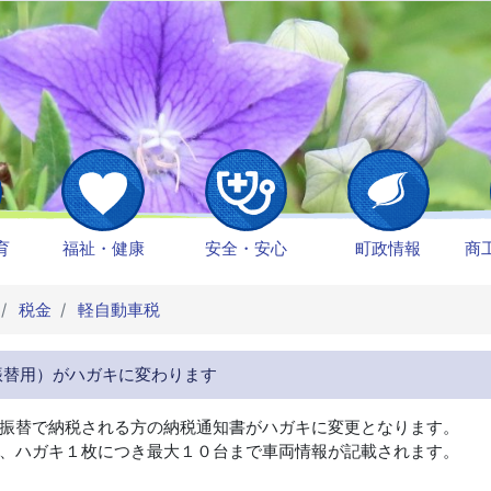
育
福祉・健康
安全・安心
町政情報
商
税金
軽自動車税
振替用）がハガキに変わります
振替で納税される方の納税通知書がハガキに変更となります。
、ハガキ１枚につき最大１０台まで車両情報が記載されます。