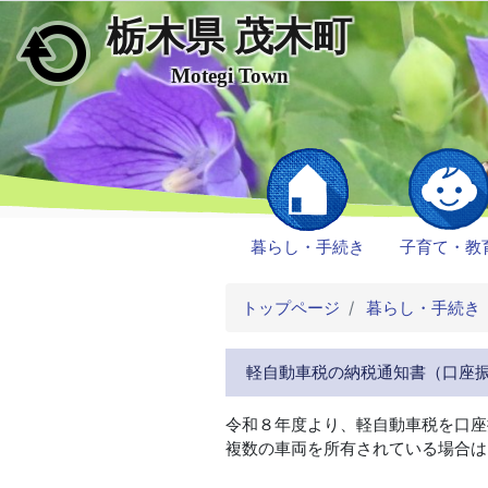
栃木県 茂木町
メインコンテンツにスキップ
Motegi Town
暮らし・手続き
子育て・教
トップページ
暮らし・手続き
軽自動車税の納税通知書（口座
令和８年度より、軽自動車税を口座
複数の車両を所有されている場合は