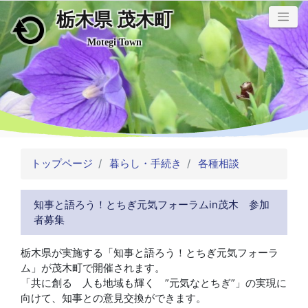
栃木県 茂木町
メインコンテンツにスキップ
Motegi Town
トップページ
暮らし・手続き
各種相談
知事と語ろう！とちぎ元気フォーラムin茂木 参加
者募集
栃木県が実施する「知事と語ろう！とちぎ元気フォーラ
ム」が茂木町で開催されます。
「共に創る 人も地域も輝く ”元気なとちぎ”」の実現に
向けて、知事との意見交換ができます。