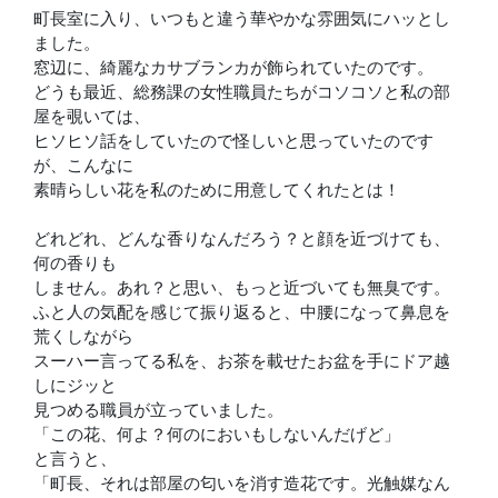
町長室に入り、いつもと違う華やかな雰囲気にハッとし
ました。
窓辺に、綺麗なカサブランカが飾られていたのです。
どうも最近、総務課の女性職員たちがコソコソと私の部
屋を覗いては、
ヒソヒソ話をしていたので怪しいと思っていたのです
が、こんなに
素晴らしい花を私のために用意してくれたとは！
どれどれ、どんな香りなんだろう？と顔を近づけても、
何の香りも
しません。あれ？と思い、もっと近づいても無臭です。
ふと人の気配を感じて振り返ると、中腰になって鼻息を
荒くしながら
スーハー言ってる私を、お茶を載せたお盆を手にドア越
しにジッと
見つめる職員が立っていました。
「この花、何よ？何のにおいもしないんだげど」
と言うと、
「町長、それは部屋の匂いを消す造花です。光触媒なん