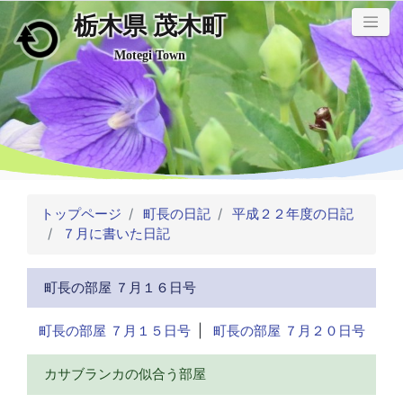
栃木県 茂木町
メインコンテンツにスキップ
Motegi Town
トップページ
町長の日記
平成２２年度の日記
７月に書いた日記
町長の部屋 ７月１６日号
町長の部屋 ７月１５日号
|
町長の部屋 ７月２０日号
カサブランカの似合う部屋