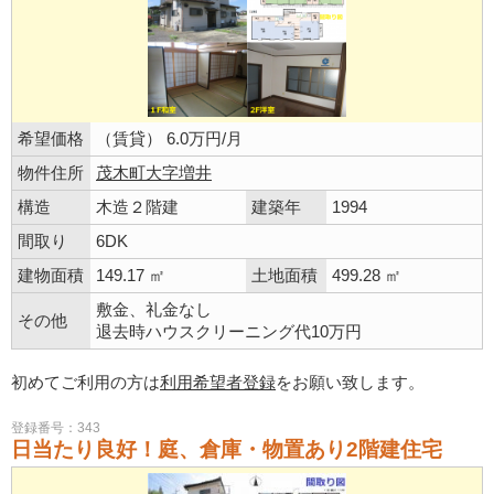
希望価格
（賃貸） 6.0万円/月
物件住所
茂木町大字増井
構造
木造２階建
建築年
1994
間取り
6DK
建物面積
149.17 ㎡
土地面積
499.28 ㎡
敷金、礼金なし
その他
退去時ハウスクリーニング代10万円
初めてご利用の方は
利用希望者登録
をお願い致します。
登録番号：343
日当たり良好！庭、倉庫・物置あり2階建住宅