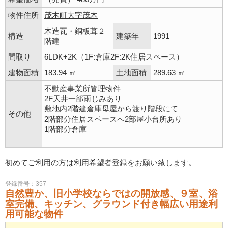
物件住所
茂木町大字茂木
木造瓦・銅板葺２
構造
建築年
1991
階建
間取り
6LDK+2K（1F:倉庫2F:2K住居スペース）
建物面積
183.94 ㎡
土地面積
289.63 ㎡
不動産事業所管理物件
2F天井一部雨じみあり
敷地内2階建倉庫母屋から渡り階段にて
その他
2階部分住居スペースへ2部屋小台所あり
1階部分倉庫
初めてご利用の方は
利用希望者登録
をお願い致します。
登録番号：357
自然豊か、旧小学校ならではの開放感、９室、浴
室完備、キッチン、グラウンド付き幅広い用途利
用可能な物件