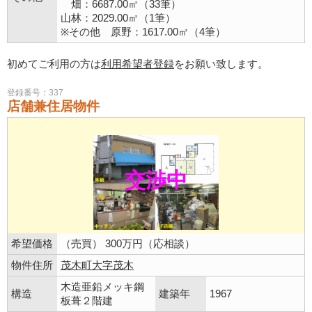
畑：6687.00㎡（33筆）
山林：2029.00㎡（1筆）
※その他 原野：1617.00㎡（4筆）
初めてご利用の方は
利用希望者登録
をお願い致します。
登録番号：337
店舗兼住居物件
交渉中
希望価格
（売買） 300万円（応相談）
物件住所
茂木町大字茂木
木造亜鉛メッキ鋼
構造
建築年
1967
板葺２階建