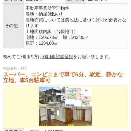
不動産事業所管理物件
農地・納屋3棟あり
農地売買については農地法に基づく許可が必要とな
その他
ります
土地面積内訳（台帳地目）
宅地：1305.78㎡ 畑：943.00㎡
原野：1294.00㎡
初めてご利用の方は
利用希望者登録
をお願い致します。
登録番号：352
スーパー、コンビニまで車で5分、駅近、静かな
立地、車5台駐車可