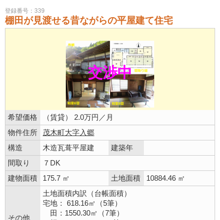
登録番号：339
棚田が見渡せる昔ながらの平屋建て住宅
交渉中
希望価格
（賃貸） 2.0万円／月
物件住所
茂木町大字入郷
構造
木造瓦葺平屋建
建築年
間取り
７DK
建物面積
175.7 ㎡
土地面積
10884.46 ㎡
土地面積内訳（台帳面積）
宅地： 618.16㎡（5筆）
田：1550.30㎡（7筆）
その他