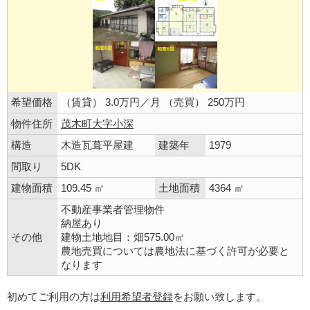
希望価格
（賃貸） 3.0万円／月 （売買） 250万円
物件住所
茂木町大字小深
構造
木造瓦葺平屋建
建築年
1979
間取り
5DK
建物面積
109.45 ㎡
土地面積
4364 ㎡
不動産事業者管理物件
納屋あり
その他
建物土地地目：畑575.00㎡
農地売買については農地法に基づく許可が必要と
なります
初めてご利用の方は
利用希望者登録
をお願い致します。