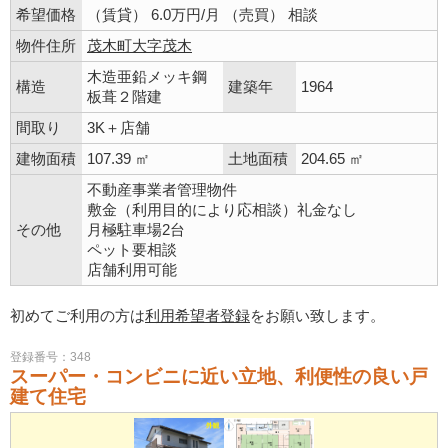
希望価格
（賃貸） 6.0万円/月 （売買） 相談
物件住所
茂木町大字茂木
木造亜鉛メッキ鋼
構造
建築年
1964
板葺２階建
間取り
3K＋店舗
建物面積
107.39 ㎡
土地面積
204.65 ㎡
不動産事業者管理物件
敷金（利用目的により応相談）礼金なし
その他
月極駐車場2台
ペット要相談
店舗利用可能
初めてご利用の方は
利用希望者登録
をお願い致します。
登録番号：348
スーパー・コンビニに近い立地、利便性の良い戸
建て住宅