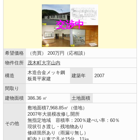
交渉中
希望価格
（売買） 200万円（応相談）
物件住所
茂木町大字山内
木造合金メッキ鋼
構造
建築年
2007
板葺平家建
間取り
建物面積
386.36 ㎡
土地面積
敷地面積7,968.85㎡（借地）
2007年大規模改修し開所
無指定地域 容積率：200％建ぺい率：60％
その他
現状引き渡し・残地物あり
修繕箇所あり（雨漏り無し）
町内より車で凡そ15分、11㎞