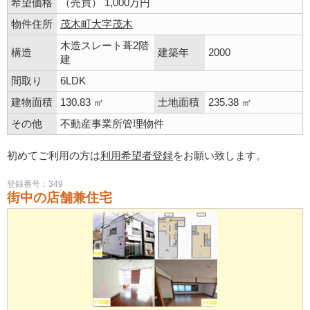
希望価格
（売買） 1,000万円
物件住所
茂木町大字茂木
木造スレート葺2階
構造
建築年
2000
建
間取り
6LDK
建物面積
130.83 ㎡
土地面積
235.38 ㎡
その他
不動産事業所管理物件
初めてご利用の方は
利用希望者登録
をお願い致します。
登録番号：349
街中の店舗兼住宅