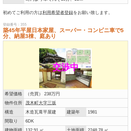
初めてご利用の方は
利用希望者登録
をお願い致します。
登録番号：355
築45年平屋日本家屋、スーパー・コンビニ車で5
分、納屋3棟、庭あり
交渉中
希望価格
（売買） 238万円
物件住所
茂木町大字三坂
構造
木造瓦葺平屋建
建築年
1981
間取り
6DK
建物面積
132.91 ㎡
土地面積
2248.78 ㎡